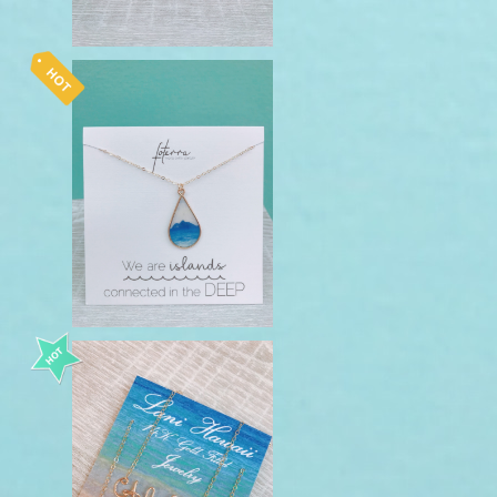
foterra ネックレス islands S
¥9,350
aloha ワイヤーネックレス Lan
iHawaii 14kgf
n
¥11,000