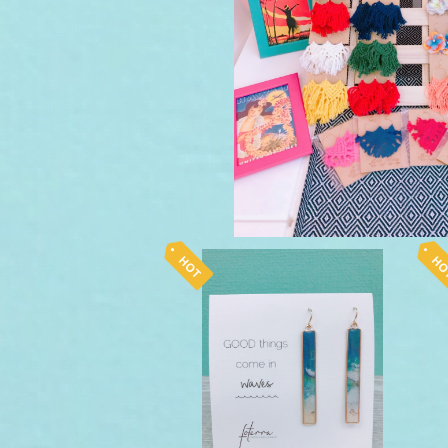
¥1,100
foterra ピアス waves L
¥10,450