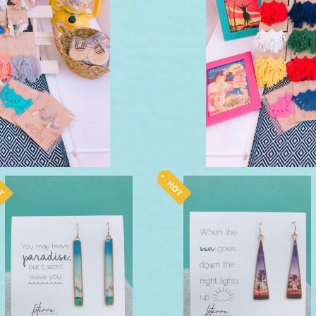
foterra ピアス paradise L
foterra ピアス sun
¥10,450
¥10,450