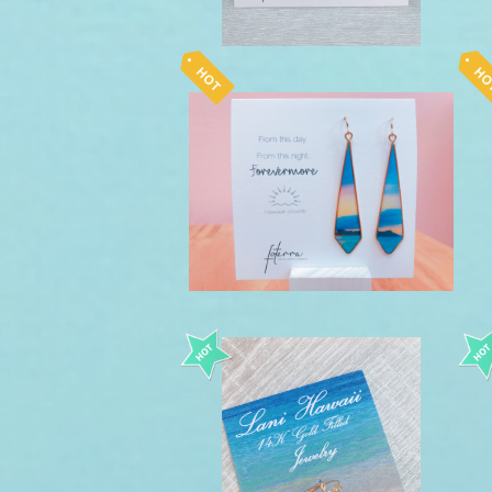
foterra ピアス forevermore
L
¥10,450
aloha ワイヤーリング LaniHa
waii 14kgf
¥5,500