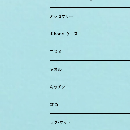
キャップ
トートバッグ
レディース
アクセサリー
Tシャツ
ソックス
2WAYバッグ
メンズ
Lani Hawaii Jewelry
iPhone ケース
マキシワンピ、スカート
Tシャツ ロンT
マルシェバッグ
Foterra Jewelry
コスメ
チュニック ワンピース
カジュアルシャツ
ボストンバッグ
AHolic Handmade
BLOSSOM
タオル
Tシャツ ロンT
パンツ ショーツ 短パン
ショルダー
vividy
KULA HERBS
スマーフ
キッチン
カジュアルシャツ
CAP ニット帽
クラッチバッグ
ISLAND BATH & BODY
ハンドタオル、ハンカチタオル
California Surf Supply
雑貨
カーディガン
パーカー クルーネック
Maui Mike's
スマーフ
ディフューザー
ラグ・マット