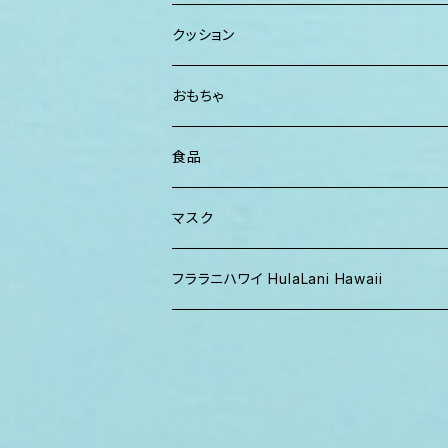
パンツ
TERRANOVA
クッション
パーカー、スウェット
おもちゃ
食品
マスク
フララニハワイ HulaLani Hawaii