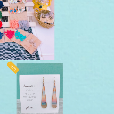
¥1,100
foterra ピアス sunset L
¥10,450