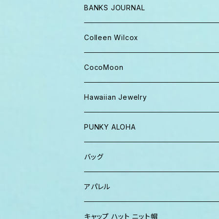
BANKS JOURNAL
キャップ ニット帽
Colleen Wilcox
パンツ
ポーチ
CocoMoon
Tシャツ、ロンT
バッグ
おくるみ
Hawaiian Jewelry
半袖シャツ
iPhoneケース
おくるみ&スタイ ギフト
PUNKY ALOHA
ショーツ、短パン
その他
マスク
トートバッグ・ポーチ
バッグ
パーカー、スウェット
タオル
ガウン&帽子セット
ハンカチタオル
ポーチ
アパレル
ワンピース
巾着バッグ
キッズ
キャップ ハット ニット帽