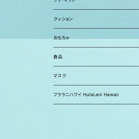
パンツ
TERRANOVA
クッション
パーカー、スウェット
おもちゃ
食品
マスク
フララニハワイ HulaLani Hawaii