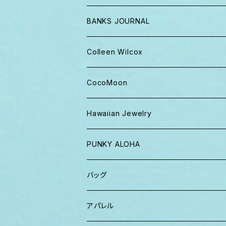
BANKS JOURNAL
キャップ ニット帽
Colleen Wilcox
パンツ
ポーチ
CocoMoon
Tシャツ、ロンT
バッグ
おくるみ
Hawaiian Jewelry
半袖シャツ
iPhoneケース
おくるみ&スタイ ギフト
PUNKY ALOHA
ショーツ、短パン
その他
マスク
トートバッグ・ポーチ
バッグ
パーカー、スウェット
タオル
ガウン&帽子セット
ハンカチタオル
ポーチ
アパレル