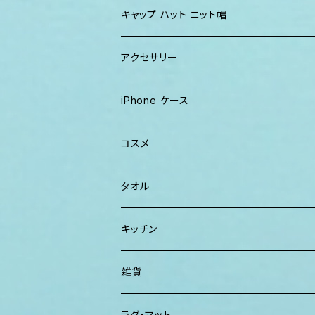
ワンピース
巾着バッグ
キッズ
キャップ ハット ニット帽
キャップ
トートバッグ
レディース
アクセサリー
Tシャツ
ソックス
2WAYバッグ
メンズ
Lani Hawaii Jewelry
iPhone ケース
マキシワンピ、スカート
Tシャツ ロンT
マルシェバッグ
Foterra Jewelry
コスメ
チュニック ワンピース
カジュアルシャツ
ボストンバッグ
AHolic Handmade
BLOSSOM
タオル
Tシャツ ロンT
パンツ ショーツ 短パン
ショルダー
vividy
KULA HERBS
スマーフ
キッチン
カジュアルシャツ
CAP ニット帽
クラッチバッグ
ISLAND BATH & BODY
ハンドタオル、ハンカチタオル
California Surf Supply
雑貨
カーディガン
パーカー クルーネック
Maui Mike's
スマーフ
ディフューザー
ラグ・マット