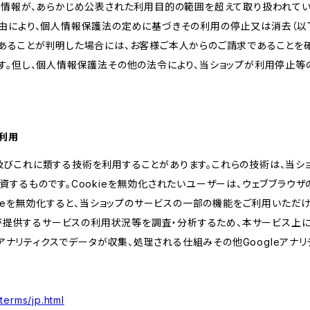
人情報が、あらかじめ公表された利用目的の範囲を超えて取り扱われて
由により、個人情報保護法の定めに基づきその利用の停止又は消去（以下
あることが判明した場合には、お客様ご本人からのご請求であることを
す。但し、個人情報保護法その他の法令により、当ショップが利用停止等
の利用
kie及びこれに類する技術を利用することがあります。これらの技術は、当
するものです。Cookieを無効化されたいユーザーは、ウェブブラウザの
kieを無効化すると、当ショップのサービスの一部の機能をご利用いただ
が提供するサービスの利用状況等を調査・分析するため、本サービス上に Goog
leアナリティクスでデータが収集、処理される仕組みその他Googleアナ
terms/jp.html