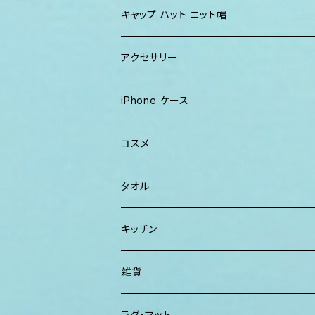
ワンピース
巾着バッグ
キッズ
キャップ ハット ニット帽
キャップ
トートバッグ
レディース
アクセサリー
Tシャツ
ソックス
2WAYバッグ
メンズ
Lani Hawaii Jewelry
iPhone ケース
マキシワンピ、スカート
Tシャツ ロンT
マルシェバッグ
Foterra Jewelry
コスメ
チュニック ワンピース
カジュアルシャツ
ボストンバッグ
AHolic Handmade
BLOSSOM
タオル
Tシャツ ロンT
パンツ ショーツ 短パン
ショルダー
vividy
KULA HERBS
スマーフ
キッチン
カジュアルシャツ
CAP ニット帽
クラッチバッグ
ISLAND BATH & BODY
ハンドタオル、ハンカチタオル
California Surf Supply
雑貨
カーディガン
パーカー クルーネック
Maui Mike's
スマーフ
ディフューザー
ラグ・マット