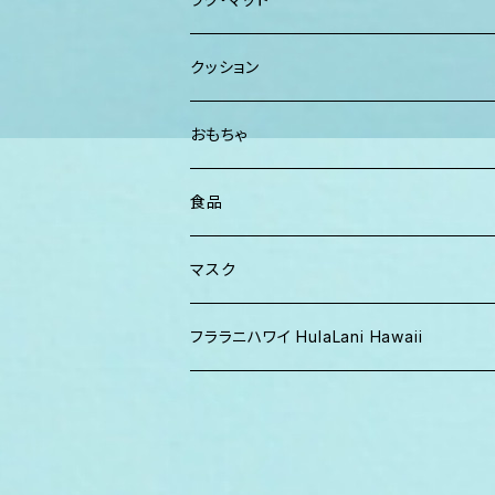
パンツ
TERRANOVA
クッション
パーカー、スウェット
おもちゃ
食品
マスク
フララニハワイ HulaLani Hawaii