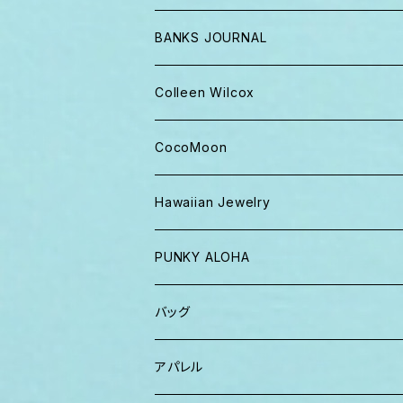
BANKS JOURNAL
キャップ ニット帽
Colleen Wilcox
パンツ
ポーチ
CocoMoon
Tシャツ、ロンT
バッグ
おくるみ
Hawaiian Jewelry
半袖シャツ
iPhoneケース
おくるみ&スタイ ギフト
PUNKY ALOHA
ショーツ、短パン
その他
マスク
トートバッグ・ポーチ
バッグ
パーカー、スウェット
タオル
ガウン&帽子セット
ハンカチタオル
ポーチ
アパレル