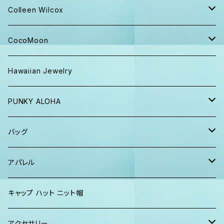
キャップ ニット帽
Colleen Wilcox
パンツ
ポーチ
CocoMoon
Tシャツ、ロンT
バッグ
おくるみ
Hawaiian Jewelry
半袖シャツ
iPhoneケース
おくるみ&スタイ ギフト
PUNKY ALOHA
ショーツ、短パン
その他
マスク
トートバッグ・ポーチ
バッグ
パーカー、スウェット
タオル
ガウン&帽子セット
ハンカチタオル
ポーチ
アパレル
ワンピース
巾着バッグ
キッズ
キャップ ハット ニット帽
キャップ
トートバッグ
レディース
アクセサリー