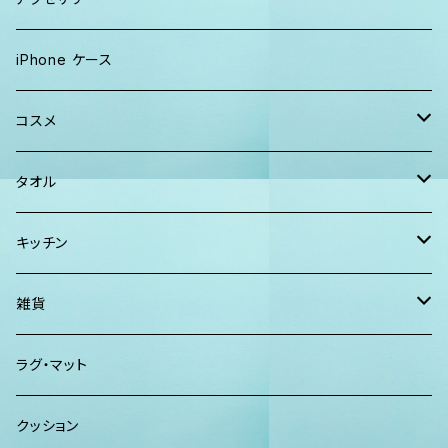
Tシャツ
ソックス
2WAYバッグ
メンズ
Lani Hawaii Jewelry
iPhone ケース
マキシワンピ、スカート
Tシャツ ロンT
マルシェバッグ
Foterra Jewelry
コスメ
チュニック ワンピース
カジュアルシャツ
ボストンバッグ
AHolic Handmade
BLOSSOM
タオル
Tシャツ ロンT
パンツ ショーツ 短パン
ショルダー
vividy
KULA HERBS
スマーフ
キッチン
カジュアルシャツ
CAP ニット帽
クラッチバッグ
ISLAND BATH & BODY
ハンドタオル、ハンカチタオル
California Surf Supply
雑貨
カーディガン
パーカー クルーネック
Maui Mike's
スマーフ
ディフューザー
ラグ・マット
パンツ
TERRANOVA
クッション