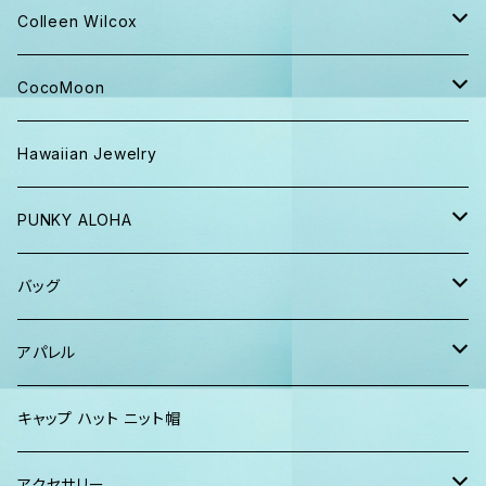
キャップ ニット帽
Colleen Wilcox
パンツ
ポーチ
CocoMoon
Tシャツ、ロンT
バッグ
おくるみ
Hawaiian Jewelry
半袖シャツ
iPhoneケース
おくるみ&スタイ ギフト
PUNKY ALOHA
ショーツ、短パン
その他
マスク
トートバッグ・ポーチ
バッグ
パーカー、スウェット
タオル
ガウン&帽子セット
ハンカチタオル
ポーチ
アパレル
ワンピース
巾着バッグ
キッズ
キャップ ハット ニット帽
キャップ
トートバッグ
レディース
アクセサリー