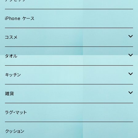
Tシャツ
ソックス
2WAYバッグ
メンズ
Lani Hawaii Jewelry
iPhone ケース
マキシワンピ、スカート
Tシャツ ロンT
マルシェバッグ
Foterra Jewelry
コスメ
チュニック ワンピース
カジュアルシャツ
ボストンバッグ
AHolic Handmade
BLOSSOM
タオル
Tシャツ ロンT
パンツ ショーツ 短パン
ショルダー
vividy
KULA HERBS
スマーフ
キッチン
カジュアルシャツ
CAP ニット帽
クラッチバッグ
ISLAND BATH & BODY
ハンドタオル、ハンカチタオル
California Surf Supply
雑貨
カーディガン
パーカー クルーネック
Maui Mike's
スマーフ
ディフューザー
ラグ・マット
パンツ
TERRANOVA
クッション