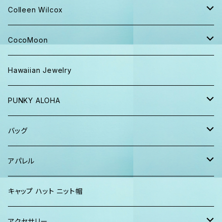
キャップ ニット帽
Colleen Wilcox
パンツ
ポーチ
CocoMoon
Tシャツ、ロンT
バッグ
おくるみ
Hawaiian Jewelry
半袖シャツ
iPhoneケース
おくるみ&スタイ ギフト
PUNKY ALOHA
ショーツ、短パン
その他
マスク
トートバッグ・ポーチ
バッグ
パーカー、スウェット
タオル
ガウン&帽子セット
ハンカチタオル
ポーチ
アパレル
ワンピース
巾着バッグ
キッズ
キャップ ハット ニット帽
キャップ
トートバッグ
レディース
アクセサリー