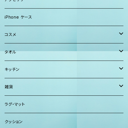
Tシャツ
ソックス
2WAYバッグ
メンズ
Lani Hawaii Jewelry
iPhone ケース
マキシワンピ、スカート
Tシャツ ロンT
マルシェバッグ
Foterra Jewelry
コスメ
チュニック ワンピース
カジュアルシャツ
ボストンバッグ
AHolic Handmade
BLOSSOM
タオル
Tシャツ ロンT
パンツ ショーツ 短パン
ショルダー
vividy
KULA HERBS
スマーフ
キッチン
カジュアルシャツ
CAP ニット帽
クラッチバッグ
ISLAND BATH & BODY
ハンドタオル、ハンカチタオル
California Surf Supply
雑貨
カーディガン
パーカー クルーネック
Maui Mike's
スマーフ
ディフューザー
ラグ・マット
パンツ
TERRANOVA
クッション