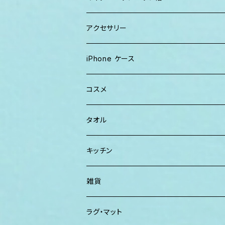
キャップ
トートバッグ
レディース
アクセサリー
Tシャツ
ソックス
2WAYバッグ
メンズ
Lani Hawaii Jewelry
iPhone ケース
マキシワンピ、スカート
Tシャツ ロンT
マルシェバッグ
Foterra Jewelry
コスメ
チュニック ワンピース
カジュアルシャツ
ボストンバッグ
AHolic Handmade
BLOSSOM
タオル
Tシャツ ロンT
パンツ ショーツ 短パン
ショルダー
vividy
KULA HERBS
スマーフ
キッチン
カジュアルシャツ
CAP ニット帽
クラッチバッグ
ISLAND BATH & BODY
ハンドタオル、ハンカチタオル
California Surf Supply
雑貨
カーディガン
パーカー クルーネック
Maui Mike's
スマーフ
ディフューザー
ラグ・マット