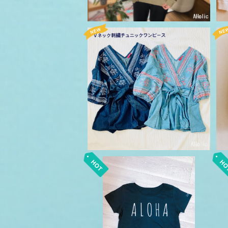
Ｖネック 刺繍 チュニック ワンピ
ース
¥5,720
ALOHA Ladies Tシャツ ネイ
ビー
¥3,850