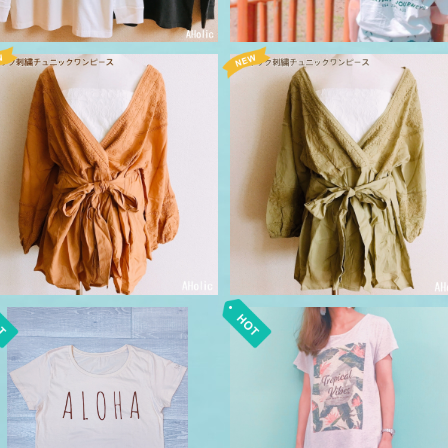
SOLD OUT
Ｖネック 刺繍 チュニック ワン
ース カーキ khaki
Ｖネック 刺繍 チュニック ワンピ
¥5,280
ース モカ Mocha
¥5,280
ALOHA Ladies Tシャツ ベー
Botanical柄 チュニックT/オ
ジュ
トミール
¥3,850
¥3,850