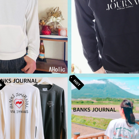
SOLD OUT
BANKS JOURNAL Tシャツ 
ountain yacht bird バンク
BANKS JOURNAL ロンT バ
¥5,500
ジャーナル
ンクス ジャーナル
¥7,150