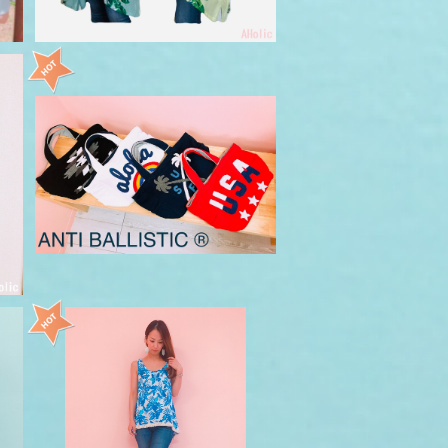
ピ
ANTI BALLISTIC / アンティバ
ルリスティック ミニトート バッ
¥3,190
グ スウェット パイル
ー
リーフ柄 フリンジ タンクトップ
ホワイト
¥3,850