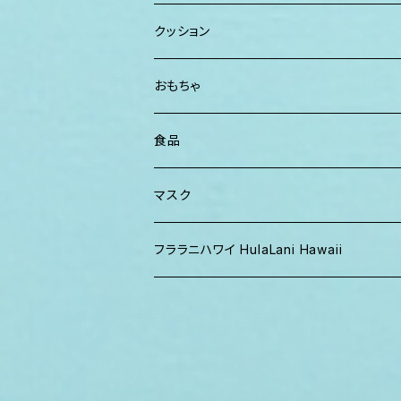
パンツ
TERRANOVA
クッション
パーカー、スウェット
おもちゃ
食品
マスク
フララニハワイ HulaLani Hawaii