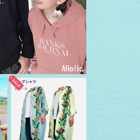
オーガニック プルオーバーパーカー
¥11,880
SOLD OUT
m
ロングシャツ アロハテイスト ネ
ス
イティブ柄 メンズ レディース
¥2,228
55%OFF