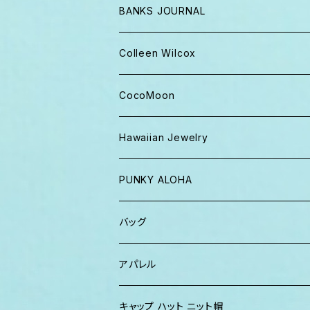
BANKS JOURNAL
キャップ ニット帽
Colleen Wilcox
パンツ
ポーチ
CocoMoon
Tシャツ、ロンT
バッグ
おくるみ
Hawaiian Jewelry
半袖シャツ
iPhoneケース
おくるみ&スタイ ギフト
PUNKY ALOHA
ショーツ、短パン
その他
マスク
トートバッグ・ポーチ
バッグ
パーカー、スウェット
タオル
ガウン&帽子セット
ハンカチタオル
ポーチ
アパレル
ワンピース
巾着バッグ
キッズ
キャップ ハット ニット帽