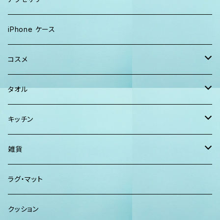
Tシャツ
ソックス
2WAYバッグ
メンズ
Lani Hawaii Jewelry
iPhone ケース
マキシワンピ、スカート
Tシャツ ロンT
マルシェバッグ
Foterra Jewelry
コスメ
チュニック ワンピース
カジュアルシャツ
ボストンバッグ
AHolic Handmade
BLOSSOM
タオル
Tシャツ ロンT
パンツ ショーツ 短パン
ショルダー
vividy
KULA HERBS
スマーフ
キッチン
カジュアルシャツ
CAP ニット帽
クラッチバッグ
ISLAND BATH & BODY
ハンドタオル、ハンカチタオル
California Surf Supply
雑貨
カーディガン
パーカー クルーネック
Maui Mike's
スマーフ
ディフューザー
ラグ・マット
パンツ
TERRANOVA
クッション