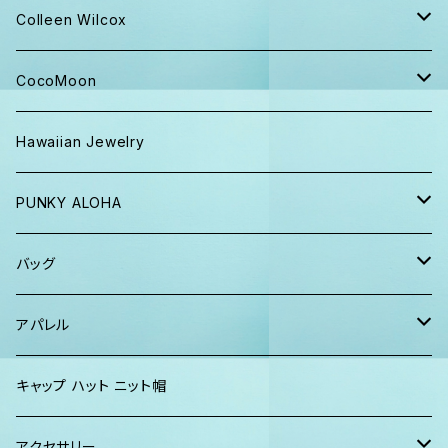
キャップ ニット帽
Colleen Wilcox
パンツ
ポーチ
CocoMoon
Tシャツ、ロンT
バッグ
おくるみ
Hawaiian Jewelry
半袖シャツ
iPhoneケース
おくるみ&スタイ ギフト
PUNKY ALOHA
ショーツ、短パン
その他
マスク
トートバッグ・ポーチ
バッグ
パーカー、スウェット
タオル
ガウン&帽子セット
ハンカチタオル
ポーチ
アパレル
ワンピース
巾着バッグ
キッズ
キャップ ハット ニット帽
キャップ
トートバッグ
レディース
アクセサリー