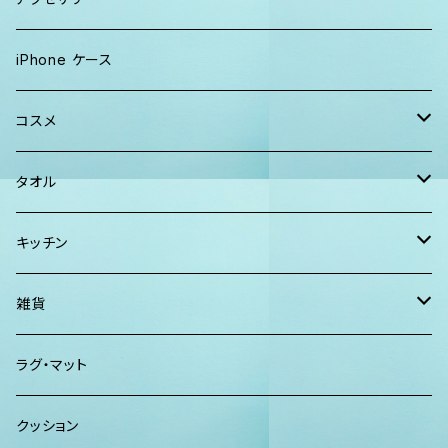
Tシャツ
ソックス
2WAYバッグ
メンズ
Lani Hawaii Jewelry
iPhone ケース
マキシワンピ、スカート
Tシャツ ロンT
マルシェバッグ
Foterra Jewelry
コスメ
チュニック ワンピース
カジュアルシャツ
ボストンバッグ
AHolic Handmade
BLOSSOM
タオル
Tシャツ ロンT
パンツ ショーツ 短パン
ショルダー
vividy
KULA HERBS
スマーフ
キッチン
カジュアルシャツ
CAP ニット帽
クラッチバッグ
ISLAND BATH & BODY
ハンドタオル、ハンカチタオル
California Surf Supply
雑貨
カーディガン
パーカー クルーネック
Maui Mike's
スマーフ
ディフューザー
ラグ・マット
パンツ
TERRANOVA
クッション