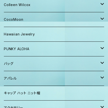
キャップ ニット帽
Colleen Wilcox
パンツ
ポーチ
CocoMoon
Tシャツ、ロンT
バッグ
おくるみ
Hawaiian Jewelry
半袖シャツ
iPhoneケース
おくるみ&スタイ ギフト
PUNKY ALOHA
ショーツ、短パン
その他
マスク
トートバッグ・ポーチ
バッグ
パーカー、スウェット
タオル
ガウン&帽子セット
ハンカチタオル
ポーチ
アパレル
ワンピース
巾着バッグ
キッズ
キャップ ハット ニット帽
キャップ
トートバッグ
レディース
アクセサリー