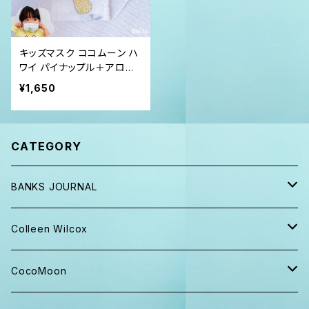
キッズマスク ココムーン ハ
ワイ パイナップル＋アロハ
送料無料
¥1,650
CATEGORY
BANKS JOURNAL
キャップ ニット帽
Colleen Wilcox
パンツ
ポーチ
CocoMoon