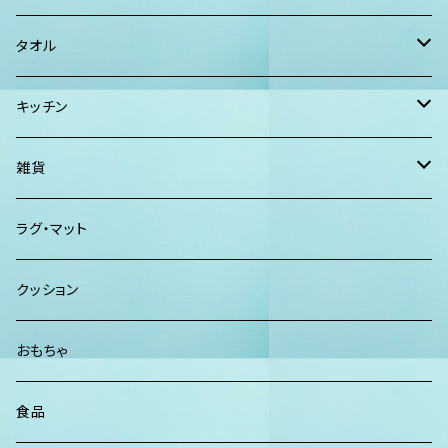
チュニック ワンピース
カジュアルシャツ
ボストンバッグ
AHolic Handmade
BLOSSOM
タオル
Tシャツ ロンT
パンツ ショーツ 短パン
ショルダー
vividy
KULA HERBS
スマーフ
キッチン
カジュアルシャツ
CAP ニット帽
クラッチバッグ
ISLAND BATH & BODY
ハンドタオル、ハンカチタオル
California Surf Supply
雑貨
カーディガン
パーカー クルーネック
Maui Mike's
スマーフ
ディフューザー
ラグ・マット
パンツ
TERRANOVA
クッション
パーカー、スウェット
おもちゃ
食品