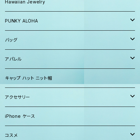
Tシャツ、ロンT
バッグ
おくるみ
Hawaiian Jewelry
半袖シャツ
iPhoneケース
おくるみ&スタイ ギフト
PUNKY ALOHA
ショーツ、短パン
その他
マスク
トートバッグ・ポーチ
バッグ
パーカー、スウェット
タオル
ガウン&帽子セット
ハンカチタオル
ポーチ
アパレル
ワンピース
巾着バッグ
キッズ
キャップ ハット ニット帽
キャップ
トートバッグ
レディース
アクセサリー
Tシャツ
ソックス
2WAYバッグ
メンズ
Lani Hawaii Jewelry
iPhone ケース
マキシワンピ、スカート
Tシャツ ロンT
マルシェバッグ
Foterra Jewelry
コスメ