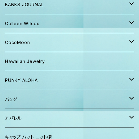
BANKS JOURNAL
キャップ ニット帽
Colleen Wilcox
パンツ
ポーチ
CocoMoon
Tシャツ、ロンT
バッグ
おくるみ
Hawaiian Jewelry
半袖シャツ
iPhoneケース
おくるみ&スタイ ギフト
PUNKY ALOHA
ショーツ、短パン
その他
マスク
トートバッグ・ポーチ
バッグ
パーカー、スウェット
タオル
ガウン&帽子セット
ハンカチタオル
ポーチ
アパレル
ワンピース
巾着バッグ
キッズ
キャップ ハット ニット帽