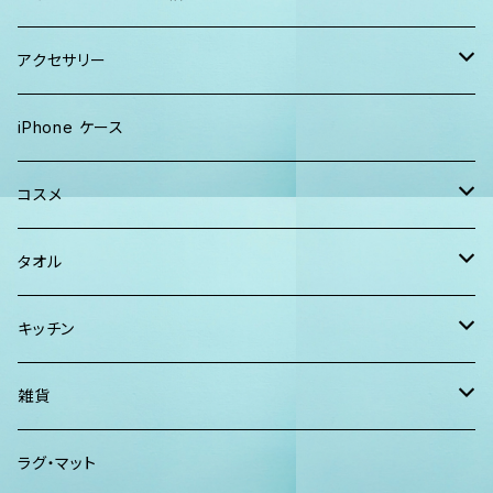
キャップ
トートバッグ
レディース
アクセサリー
Tシャツ
ソックス
2WAYバッグ
メンズ
Lani Hawaii Jewelry
iPhone ケース
マキシワンピ、スカート
Tシャツ ロンT
マルシェバッグ
Foterra Jewelry
コスメ
チュニック ワンピース
カジュアルシャツ
ボストンバッグ
AHolic Handmade
BLOSSOM
タオル
Tシャツ ロンT
パンツ ショーツ 短パン
ショルダー
vividy
KULA HERBS
スマーフ
キッチン
カジュアルシャツ
CAP ニット帽
クラッチバッグ
ISLAND BATH & BODY
ハンドタオル、ハンカチタオル
California Surf Supply
雑貨
カーディガン
パーカー クルーネック
Maui Mike's
スマーフ
ディフューザー
ラグ・マット