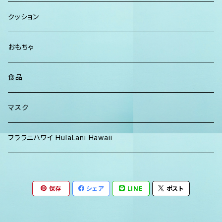
パンツ
TERRANOVA
クッション
パーカー、スウェット
おもちゃ
食品
マスク
フララニハワイ HulaLani Hawaii
保存
シェア
LINE
ポスト