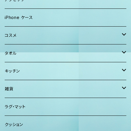
Tシャツ
ソックス
2WAYバッグ
メンズ
Lani Hawaii Jewelry
iPhone ケース
マキシワンピ、スカート
Tシャツ ロンT
マルシェバッグ
Foterra Jewelry
コスメ
チュニック ワンピース
カジュアルシャツ
ボストンバッグ
AHolic Handmade
BLOSSOM
タオル
Tシャツ ロンT
パンツ ショーツ 短パン
ショルダー
vividy
KULA HERBS
スマーフ
キッチン
カジュアルシャツ
CAP ニット帽
クラッチバッグ
ISLAND BATH & BODY
ハンドタオル、ハンカチタオル
California Surf Supply
雑貨
カーディガン
パーカー クルーネック
Maui Mike's
スマーフ
ディフューザー
ラグ・マット
パンツ
TERRANOVA
クッション