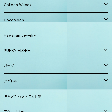
キャップ ニット帽
Colleen Wilcox
パンツ
ポーチ
CocoMoon
Tシャツ、ロンT
バッグ
おくるみ
Hawaiian Jewelry
半袖シャツ
iPhoneケース
おくるみ&スタイ ギフト
PUNKY ALOHA
ショーツ、短パン
その他
マスク
トートバッグ・ポーチ
バッグ
パーカー、スウェット
タオル
ガウン&帽子セット
ハンカチタオル
ポーチ
アパレル
ワンピース
巾着バッグ
キッズ
キャップ ハット ニット帽
キャップ
トートバッグ
レディース
アクセサリー