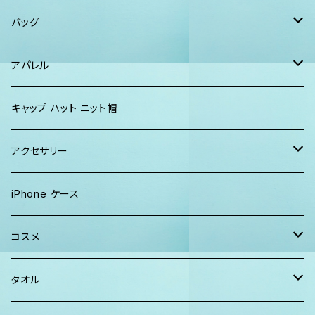
ショーツ、短パン
その他
マスク
トートバッグ・ポーチ
バッグ
パーカー、スウェット
タオル
ガウン&帽子セット
ハンカチタオル
ポーチ
アパレル
ワンピース
巾着バッグ
キッズ
キャップ ハット ニット帽
キャップ
トートバッグ
レディース
アクセサリー
Tシャツ
ソックス
2WAYバッグ
メンズ
Lani Hawaii Jewelry
iPhone ケース
マキシワンピ、スカート
Tシャツ ロンT
マルシェバッグ
Foterra Jewelry
コスメ
チュニック ワンピース
カジュアルシャツ
ボストンバッグ
AHolic Handmade
BLOSSOM
タオル
Tシャツ ロンT
パンツ ショーツ 短パン