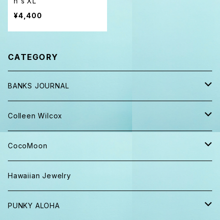
n's XL
¥4,400
CATEGORY
BANKS JOURNAL
キャップ ニット帽
Colleen Wilcox
パンツ
ポーチ
CocoMoon
Tシャツ、ロンT
バッグ
おくるみ
Hawaiian Jewelry
半袖シャツ
iPhoneケース
おくるみ&スタイ ギフト
PUNKY ALOHA