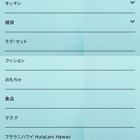
ショルダー
vividy
KULA HERBS
スマーフ
キッチン
カジュアルシャツ
CAP ニット帽
クラッチバッグ
ISLAND BATH & BODY
ハンドタオル、ハンカチタオル
California Surf Supply
雑貨
カーディガン
パーカー クルーネック
Maui Mike's
スマーフ
ディフューザー
ラグ・マット
パンツ
TERRANOVA
クッション
パーカー、スウェット
おもちゃ
食品
マスク
フララニハワイ HulaLani Hawaii