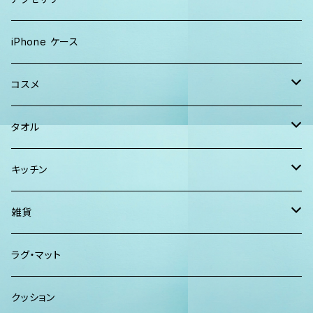
Tシャツ
ソックス
2WAYバッグ
メンズ
Lani Hawaii Jewelry
iPhone ケース
マキシワンピ、スカート
Tシャツ ロンT
マルシェバッグ
Foterra Jewelry
コスメ
チュニック ワンピース
カジュアルシャツ
ボストンバッグ
AHolic Handmade
BLOSSOM
タオル
Tシャツ ロンT
パンツ ショーツ 短パン
ショルダー
vividy
KULA HERBS
スマーフ
キッチン
カジュアルシャツ
CAP ニット帽
クラッチバッグ
ISLAND BATH & BODY
ハンドタオル、ハンカチタオル
California Surf Supply
雑貨
カーディガン
パーカー クルーネック
Maui Mike's
スマーフ
ディフューザー
ラグ・マット
パンツ
TERRANOVA
クッション