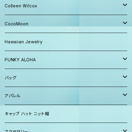
キャップ ニット帽
Colleen Wilcox
パンツ
ポーチ
CocoMoon
Tシャツ、ロンT
バッグ
おくるみ
Hawaiian Jewelry
半袖シャツ
iPhoneケース
おくるみ&スタイ ギフト
PUNKY ALOHA
ショーツ、短パン
その他
マスク
トートバッグ・ポーチ
バッグ
パーカー、スウェット
タオル
ガウン&帽子セット
ハンカチタオル
ポーチ
アパレル
ワンピース
巾着バッグ
キッズ
キャップ ハット ニット帽
キャップ
トートバッグ
レディース
アクセサリー