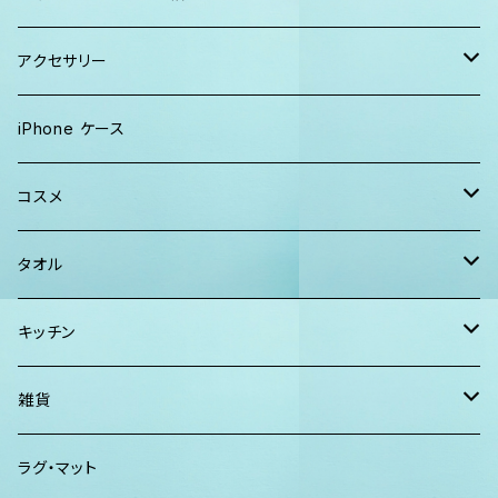
キャップ
トートバッグ
レディース
アクセサリー
Tシャツ
ソックス
2WAYバッグ
メンズ
Lani Hawaii Jewelry
iPhone ケース
マキシワンピ、スカート
Tシャツ ロンT
マルシェバッグ
Foterra Jewelry
コスメ
チュニック ワンピース
カジュアルシャツ
ボストンバッグ
AHolic Handmade
BLOSSOM
タオル
Tシャツ ロンT
パンツ ショーツ 短パン
ショルダー
vividy
KULA HERBS
スマーフ
キッチン
カジュアルシャツ
CAP ニット帽
クラッチバッグ
ISLAND BATH & BODY
ハンドタオル、ハンカチタオル
California Surf Supply
雑貨
カーディガン
パーカー クルーネック
Maui Mike's
スマーフ
ディフューザー
ラグ・マット