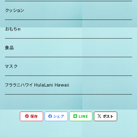
パンツ
TERRANOVA
クッション
パーカー、スウェット
おもちゃ
食品
マスク
フララニハワイ HulaLani Hawaii
保存
シェア
LINE
ポスト