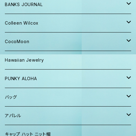
BANKS JOURNAL
キャップ ニット帽
Colleen Wilcox
パンツ
ポーチ
CocoMoon
Tシャツ、ロンT
バッグ
おくるみ
Hawaiian Jewelry
半袖シャツ
iPhoneケース
おくるみ&スタイ ギフト
PUNKY ALOHA
ショーツ、短パン
その他
マスク
トートバッグ・ポーチ
バッグ
パーカー、スウェット
タオル
ガウン&帽子セット
ハンカチタオル
ポーチ
アパレル
ワンピース
巾着バッグ
キッズ
キャップ ハット ニット帽