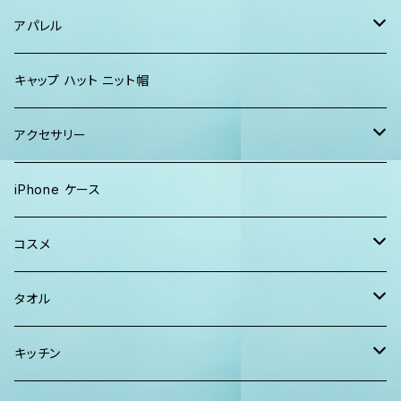
パーカー、スウェット
タオル
ガウン&帽子セット
ハンカチタオル
ポーチ
アパレル
ワンピース
巾着バッグ
キッズ
キャップ ハット ニット帽
キャップ
トートバッグ
レディース
アクセサリー
Tシャツ
ソックス
2WAYバッグ
メンズ
Lani Hawaii Jewelry
iPhone ケース
マキシワンピ、スカート
Tシャツ ロンT
マルシェバッグ
Foterra Jewelry
コスメ
チュニック ワンピース
カジュアルシャツ
ボストンバッグ
AHolic Handmade
BLOSSOM
タオル
Tシャツ ロンT
パンツ ショーツ 短パン
ショルダー
vividy
KULA HERBS
スマーフ
キッチン
カジュアルシャツ
CAP ニット帽