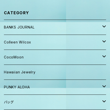
CATEGORY
BANKS JOURNAL
キャップ ニット帽
Colleen Wilcox
パンツ
ポーチ
CocoMoon
Tシャツ、ロンT
バッグ
おくるみ
Hawaiian Jewelry
半袖シャツ
iPhoneケース
おくるみ&スタイ ギフト
PUNKY ALOHA
ショーツ、短パン
その他
マスク
トートバッグ・ポーチ
バッグ