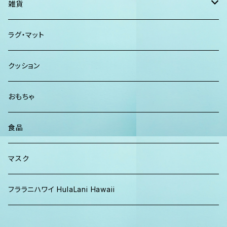
クラッチバッグ
ISLAND BATH & BODY
ハンドタオル、ハンカチタオル
California Surf Supply
雑貨
カーディガン
パーカー クルーネック
Maui Mike's
スマーフ
ディフューザー
ラグ・マット
パンツ
TERRANOVA
クッション
パーカー、スウェット
おもちゃ
食品
マスク
フララニハワイ HulaLani Hawaii