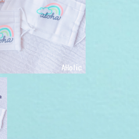
¥1,650
イ
料