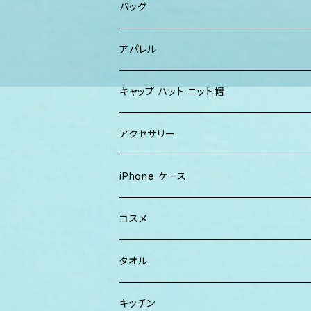
ショーツ、短パン
その他
マスク
トートバッグ・ポーチ
バッグ
パーカー、スウェット
タオル
ガウン&帽子セット
ハンカチタオル
ポーチ
アパレル
ワンピース
巾着バッグ
キッズ
キャップ ハット ニット帽
キャップ
トートバッグ
レディース
アクセサリー
Tシャツ
ソックス
2WAYバッグ
メンズ
Lani Hawaii Jewelry
iPhone ケース
マキシワンピ、スカート
Tシャツ ロンT
マルシェバッグ
Foterra Jewelry
コスメ
チュニック ワンピース
カジュアルシャツ
ボストンバッグ
AHolic Handmade
BLOSSOM
タオル
Tシャツ ロンT
パンツ ショーツ 短パン
ショルダー
vividy
KULA HERBS
スマーフ
キッチン