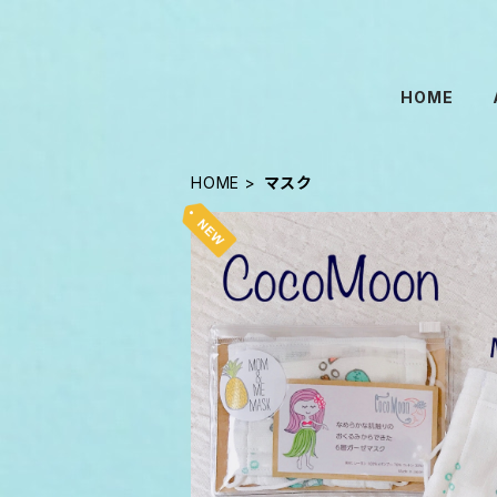
HOME
HOME
マスク
CocoMoon Hawaii MOM & ME
送料無