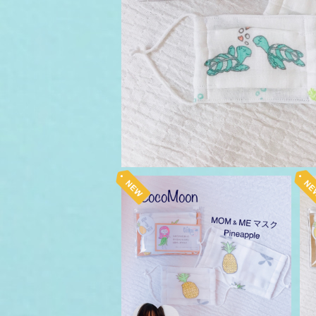
¥1,650
CocoMoon Hawaii MOM &
ME MASK パイナップル 親子
¥1,650
ペア マスク 送料無料