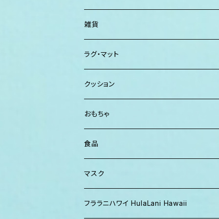
カジュアルシャツ
CAP ニット帽
クラッチバッグ
ISLAND BATH & BODY
ハンドタオル、ハンカチタオル
California Surf Supply
雑貨
カーディガン
パーカー クルーネック
Maui Mike's
スマーフ
ディフューザー
ラグ・マット
パンツ
TERRANOVA
クッション
パーカー、スウェット
おもちゃ
食品
マスク
フララニハワイ HulaLani Hawaii