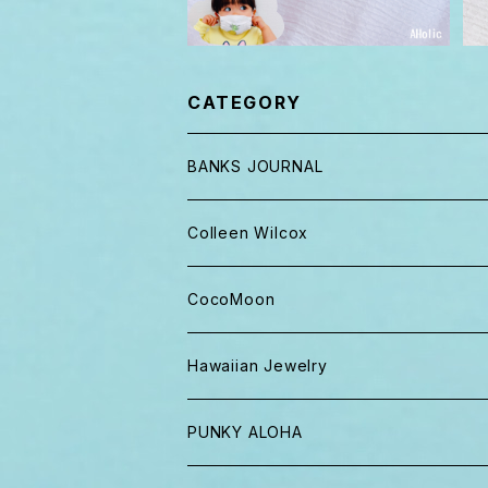
CATEGORY
BANKS JOURNAL
キャップ ニット帽
Colleen Wilcox
パンツ
ポーチ
CocoMoon
Tシャツ、ロンT
バッグ
おくるみ
Hawaiian Jewelry
半袖シャツ
iPhoneケース
おくるみ&スタイ ギフト
PUNKY ALOHA