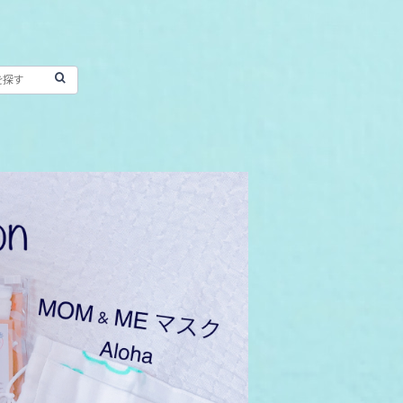
 & ME MASK アロハ 親子ペア マスク 送
料無料