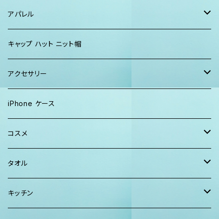
パーカー、スウェット
タオル
ガウン&帽子セット
ハンカチタオル
ポーチ
アパレル
ワンピース
巾着バッグ
キッズ
キャップ ハット ニット帽
キャップ
トートバッグ
レディース
アクセサリー
Tシャツ
ソックス
2WAYバッグ
メンズ
Lani Hawaii Jewelry
iPhone ケース
マキシワンピ、スカート
Tシャツ ロンT
マルシェバッグ
Foterra Jewelry
コスメ
チュニック ワンピース
カジュアルシャツ
ボストンバッグ
AHolic Handmade
BLOSSOM
タオル
Tシャツ ロンT
パンツ ショーツ 短パン
ショルダー
vividy
KULA HERBS
スマーフ
キッチン
カジュアルシャツ
CAP ニット帽