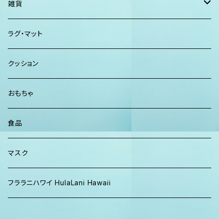
クラッチバッグ
ISLAND BATH & BODY
ハンドタオル、ハンカチタオル
California Surf Supply
雑貨
カーディガン
パーカー クルーネック
Maui Mike's
スマーフ
ディフューザー
ラグ・マット
パンツ
TERRANOVA
クッション
パーカー、スウェット
おもちゃ
食品
マスク
フララニハワイ HulaLani Hawaii