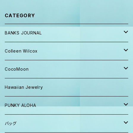
CATEGORY
BANKS JOURNAL
キャップ ニット帽
Colleen Wilcox
パンツ
ポーチ
CocoMoon
Tシャツ、ロンT
バッグ
おくるみ
Hawaiian Jewelry
半袖シャツ
iPhoneケース
おくるみ&スタイ ギフト
PUNKY ALOHA
ショーツ、短パン
その他
マスク
トートバッグ・ポーチ
バッグ