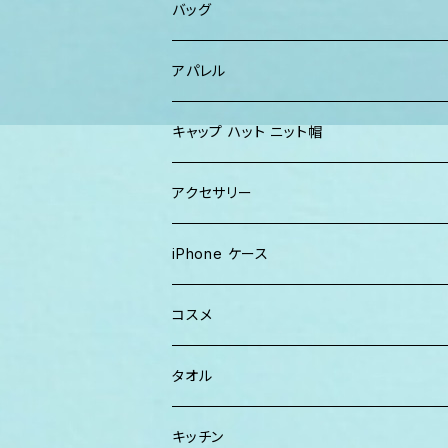
ショーツ、短パン
その他
マスク
トートバッグ・ポーチ
バッグ
パーカー、スウェット
タオル
ガウン&帽子セット
ハンカチタオル
ポーチ
アパレル
ワンピース
巾着バッグ
キッズ
キャップ ハット ニット帽
キャップ
トートバッグ
レディース
アクセサリー
Tシャツ
ソックス
2WAYバッグ
メンズ
Lani Hawaii Jewelry
iPhone ケース
マキシワンピ、スカート
Tシャツ ロンT
マルシェバッグ
Foterra Jewelry
コスメ
チュニック ワンピース
カジュアルシャツ
ボストンバッグ
AHolic Handmade
BLOSSOM
タオル
Tシャツ ロンT
パンツ ショーツ 短パン
ショルダー
vividy
KULA HERBS
スマーフ
キッチン