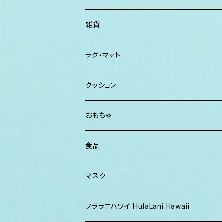
カジュアルシャツ
CAP ニット帽
クラッチバッグ
ISLAND BATH & BODY
ハンドタオル、ハンカチタオル
California Surf Supply
雑貨
カーディガン
パーカー クルーネック
Maui Mike's
スマーフ
ディフューザー
ラグ・マット
パンツ
TERRANOVA
クッション
パーカー、スウェット
おもちゃ
食品
マスク
フララニハワイ HulaLani Hawaii