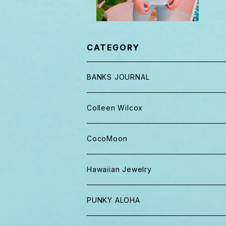
CATEGORY
BANKS JOURNAL
キャップ ニット帽
Colleen Wilcox
パンツ
ポーチ
CocoMoon
Tシャツ、ロンT
バッグ
おくるみ
Hawaiian Jewelry
半袖シャツ
iPhoneケース
おくるみ&スタイ ギフト
PUNKY ALOHA