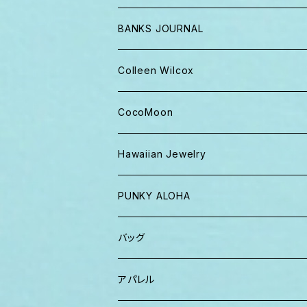
BANKS JOURNAL
キャップ ニット帽
Colleen Wilcox
パンツ
ポーチ
CocoMoon
Tシャツ、ロンT
バッグ
おくるみ
Hawaiian Jewelry
半袖シャツ
iPhoneケース
おくるみ&スタイ ギフト
PUNKY ALOHA
ショーツ、短パン
その他
マスク
トートバッグ・ポーチ
バッグ
パーカー、スウェット
タオル
ガウン&帽子セット
ハンカチタオル
ポーチ
アパレル