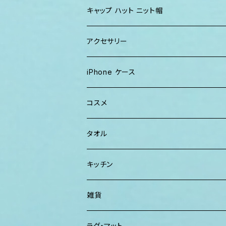
ワンピース
巾着バッグ
キッズ
キャップ ハット ニット帽
キャップ
トートバッグ
レディース
アクセサリー
Tシャツ
ソックス
2WAYバッグ
メンズ
Lani Hawaii Jewelry
iPhone ケース
マキシワンピ、スカート
Tシャツ ロンT
マルシェバッグ
Foterra Jewelry
コスメ
チュニック ワンピース
カジュアルシャツ
ボストンバッグ
AHolic Handmade
BLOSSOM
タオル
Tシャツ ロンT
パンツ ショーツ 短パン
ショルダー
vividy
KULA HERBS
スマーフ
キッチン
カジュアルシャツ
CAP ニット帽
クラッチバッグ
ISLAND BATH & BODY
ハンドタオル、ハンカチタオル
California Surf Supply
雑貨
カーディガン
パーカー クルーネック
Maui Mike's
スマーフ
ディフューザー
ラグ・マット