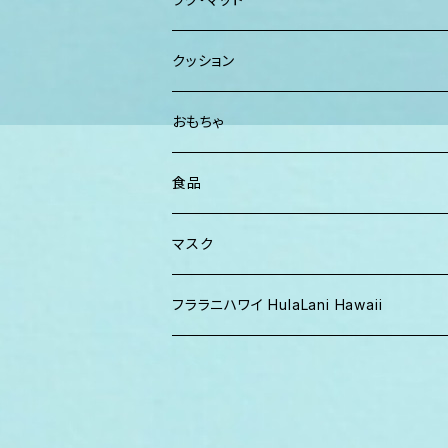
パンツ
TERRANOVA
クッション
パーカー、スウェット
おもちゃ
食品
マスク
フララニハワイ HulaLani Hawaii