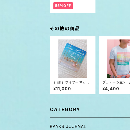
ンズ レディース
55%OFF
その他の商品
aloha ワイヤーネック
グラデーションT
レス LaniHawaii 14k
Men's XL
¥11,000
¥4,400
gf
CATEGORY
BANKS JOURNAL