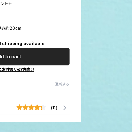
イント✨
高さ約20cm
l shipping available
d to cart
にお住まいの方向け
通報する
(11)