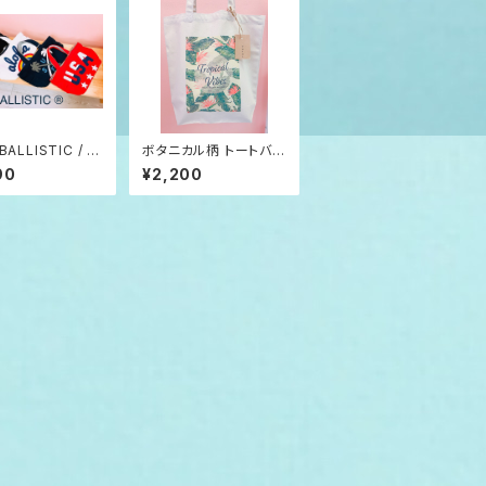
BALLISTIC / ア
ボタニカル柄 トートバッ
バルリスティック
グ
90
¥2,200
ート バッグ スウェ
パイル