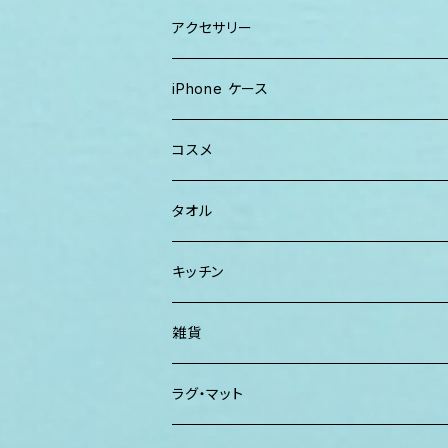
キャップ
トートバッグ
レディース
アクセサリー
Tシャツ
ソックス
2WAYバッグ
メンズ
Lani Hawaii Jewelry
iPhone ケース
マキシワンピ、スカート
Tシャツ ロンT
マルシェバッグ
Foterra Jewelry
コスメ
チュニック ワンピース
カジュアルシャツ
ボストンバッグ
AHolic Handmade
BLOSSOM
タオル
Tシャツ ロンT
パンツ ショーツ 短パン
ショルダー
vividy
KULA HERBS
スマーフ
キッチン
カジュアルシャツ
CAP ニット帽
クラッチバッグ
ISLAND BATH & BODY
ハンドタオル、ハンカチタオル
California Surf Supply
雑貨
カーディガン
パーカー クルーネック
Maui Mike's
スマーフ
ディフューザー
ラグ・マット
パンツ