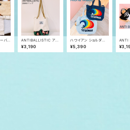
ダーバッ
ANTIBALLISTIC アン
ハワイアン ショルダー
ANTI 
ティバルリスティック 2
バッグ デニム Waimea
ンティ
¥3,190
¥5,390
¥3,1
WAY バッグ ボックス型
トート 2way
ミニト
ショルダー
ット 