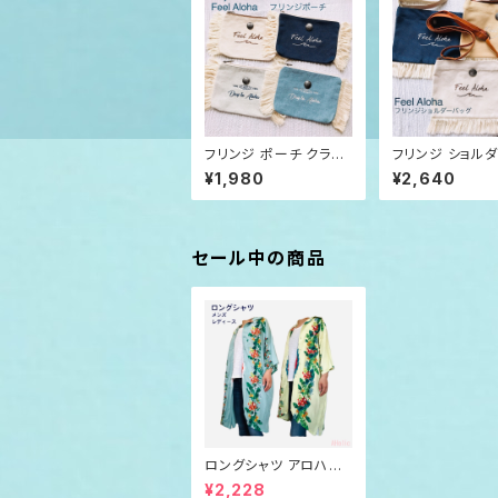
フリンジ ポーチ クラッ
フリンジ ショル
チバッグ Feel Aloha D
グ Feel Aloha
¥1,980
¥2,640
ay to Aloha
セール中の商品
ロングシャツ アロハテ
イスト ネイティブ柄 メ
¥2,228