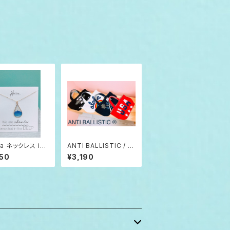
ra ネックレス isl
ANTI BALLISTIC / ア
S
ンティバルリスティック
50
¥3,190
ミニトート バッグ スウェ
ット パイル