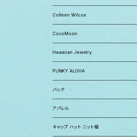
キャップ ニット帽
Colleen Wilcox
パンツ
ポーチ
CocoMoon
Tシャツ、ロンT
バッグ
おくるみ
Hawaiian Jewelry
半袖シャツ
iPhoneケース
おくるみ&スタイ ギフト
PUNKY ALOHA
ショーツ、短パン
その他
マスク
トートバッグ・ポーチ
バッグ
パーカー、スウェット
タオル
ガウン&帽子セット
ハンカチタオル
ポーチ
アパレル
ワンピース
巾着バッグ
キッズ
キャップ ハット ニット帽