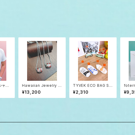
シャツ
Hawaiian Jewelry Si
TYVEK ECO BAG SU
foter
lver 925 マイレ バレル
RFBOARD(タイベック
ands 
¥13,200
¥2,310
¥9,3
ネックレス レッド
エコバッグ)