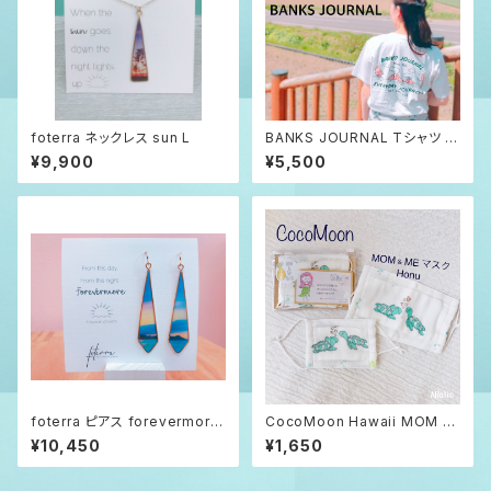
foterra ネックレス sun L
BANKS JOURNAL Tシャツ m
ountain yacht bird バンクス
¥9,900
¥5,500
ジャーナル
foterra ピアス forevermore
CocoMoon Hawaii MOM &
L
ME MASK ホヌ カメ 親子ペア
¥10,450
¥1,650
マスク 送料無料