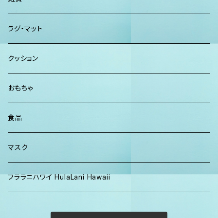
カーディガン
パーカー クルーネック
Maui Mike's
スマーフ
ディフューザー
ラグ・マット
パンツ
TERRANOVA
クッション
パーカー、スウェット
おもちゃ
食品
マスク
フララニハワイ HulaLani Hawaii