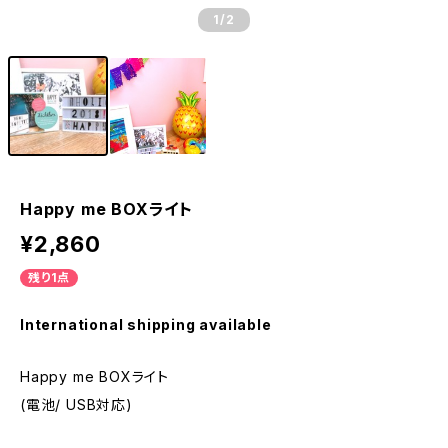
1
/2
Happy me BOXライト
¥2,860
残り1点
International shipping available
Happy me BOXライト
(電池/ USB対応)