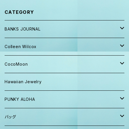
CATEGORY
BANKS JOURNAL
キャップ ニット帽
Colleen Wilcox
パンツ
ポーチ
CocoMoon
Tシャツ、ロンT
バッグ
おくるみ
Hawaiian Jewelry
半袖シャツ
iPhoneケース
おくるみ&スタイ ギフト
PUNKY ALOHA
ショーツ、短パン
その他
マスク
トートバッグ・ポーチ
バッグ