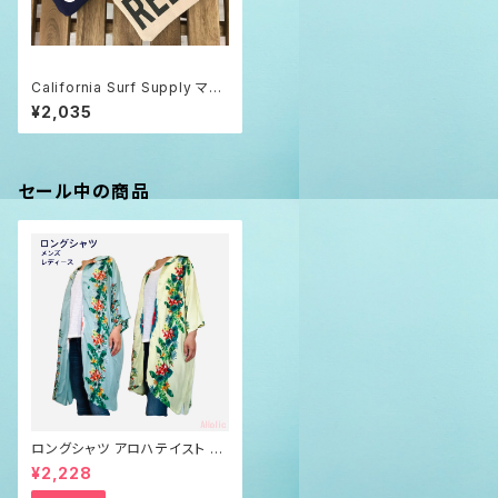
California Surf Supply マル
チケース
¥2,035
セール中の商品
ロングシャツ アロハテイスト ネ
イティブ柄 メンズ レディース
¥2,228