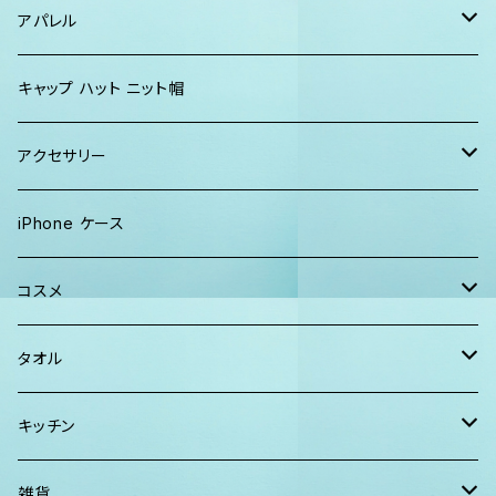
パーカー、スウェット
タオル
ガウン&帽子セット
ハンカチタオル
ポーチ
アパレル
ワンピース
巾着バッグ
キッズ
キャップ ハット ニット帽
キャップ
トートバッグ
レディース
アクセサリー
Tシャツ
ソックス
2WAYバッグ
メンズ
Lani Hawaii Jewelry
iPhone ケース
マキシワンピ、スカート
Tシャツ ロンT
マルシェバッグ
Foterra Jewelry
コスメ
チュニック ワンピース
カジュアルシャツ
ボストンバッグ
AHolic Handmade
BLOSSOM
タオル
Tシャツ ロンT
パンツ ショーツ 短パン
ショルダー
vividy
KULA HERBS
スマーフ
キッチン
カジュアルシャツ
CAP ニット帽
クラッチバッグ
ISLAND BATH & BODY
ハンドタオル、ハンカチタオル
California Surf Supply
雑貨