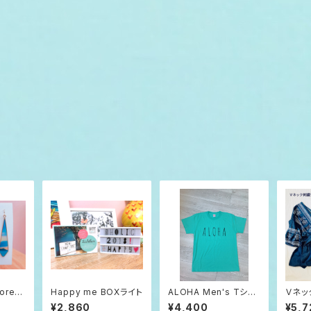
orev
Happy me BOXライト
ALOHA Men's Tシャ
Ｖネッ
ツ ミントグリーン S/M/
ク ワ
¥2,860
¥4,400
¥5,7