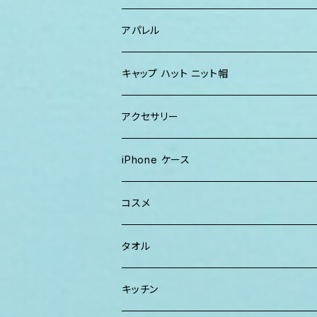
パーカー、スウェット
タオル
ガウン&帽子セット
ハンカチタオル
ポーチ
アパレル
ワンピース
巾着バッグ
キッズ
キャップ ハット ニット帽
キャップ
トートバッグ
レディース
アクセサリー
Tシャツ
ソックス
2WAYバッグ
メンズ
Lani Hawaii Jewelry
iPhone ケース
マキシワンピ、スカート
Tシャツ ロンT
マルシェバッグ
Foterra Jewelry
コスメ
チュニック ワンピース
カジュアルシャツ
ボストンバッグ
AHolic Handmade
BLOSSOM
タオル
Tシャツ ロンT
パンツ ショーツ 短パン
ショルダー
vividy
KULA HERBS
スマーフ
キッチン