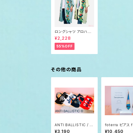
ロングシャツ アロハテ
イスト ネイティブ柄 メ
¥2,228
ンズ レディース
55%OFF
その他の商品
ANTI BALLISTIC / ア
foterra ピアス f
ンティバルリスティック
ermore L
¥3,190
¥10,450