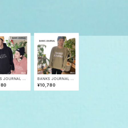
S JOURNAL S
BANKS JOURNAL B
N DIRTY BLA
RONZE バンクス ジャ
880
¥10,780
バンクス ジャーナ
ーナル オーガニック ク
ニック プルオ
ルーネック スウェット
パーカー