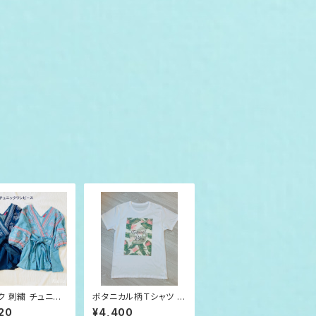
ク 刺繍 チュニッ
ボタニカル柄Ｔシャツ M
ンピース
en's /ホワイトS-L
20
¥4,400