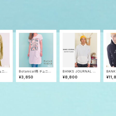
ュニッ
Botanical柄 チュニッ
BANKS JOURNAL プ
BANK
ーキ k
クT/オートミール
ルオーバーパーカー パ
ALMO
¥3,850
¥8,800
¥11,
イル生地 バンクス ジャ
CK 
ーナル オーガニック
ル オーガ
ーバー