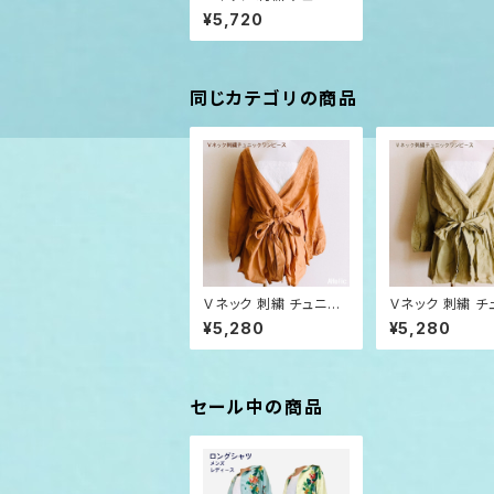
ク ワンピース
¥5,720
同じカテゴリの商品
Ｖネック 刺繍 チュニッ
Ｖネック 刺繍 チ
ク ワンピース モカ Mo
ク ワンピース カ
¥5,280
¥5,280
cha
haki
セール中の商品