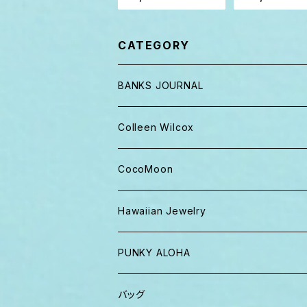
ミニトート バッグ スウェ
ット パイル
CATEGORY
BANKS JOURNAL
キャップ ニット帽
Colleen Wilcox
パンツ
ポーチ
CocoMoon
Tシャツ、ロンT
バッグ
おくるみ
Hawaiian Jewelry
半袖シャツ
iPhoneケース
おくるみ&スタイ ギフト
PUNKY ALOHA
ショーツ、短パン
その他
マスク
トートバッグ・ポーチ
バッグ