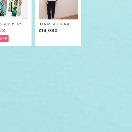
シャツ アロハテ
BANKS JOURNAL バ
 ネイティブ柄 メ
ンクス ジャーナル ジョ
28
¥14,080
レディース
ガーパンツ
OFF