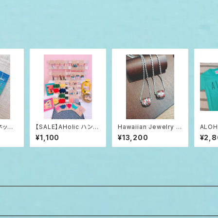
ネック
【SALE】AHolic ハンド
Hawaiian Jewelry Si
ALO
 14k
メイドピアス
lver 925 マイレ バレル
¥1,100
¥13,200
¥2,
ネックレス レッド