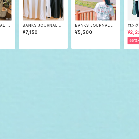
AL B
BANKS JOURNAL ロ
BANKS JOURNAL T
ロング
ス ジャ
ンT バンクス ジャーナ
シャツ mountain yac
イスト
¥7,150
¥5,500
¥2,2
ク ク
ル
ht bird バンクス ジャ
ンズ 
ェット
ーナル
55%