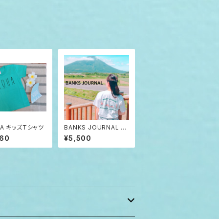
HA キッズTシャツ
BANKS JOURNAL T
シャツ mountain yac
860
¥5,500
ht bird バンクス ジャ
ーナル