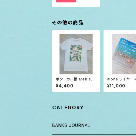
その他の商品
ボタニカル柄 Men'sT
aloha ワイヤー
シャツ XL
レス LaniHawaii
¥4,400
¥11,000
gf
CATEGORY
BANKS JOURNAL