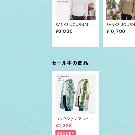
BANKS JOURNAL プ
BANKS JOURN
ルオーバーパーカー パ
RONZE バンク
¥8,800
¥10,780
イル生地 バンクス ジャ
ーナル オーガニッ
ーナル オーガニック
ルーネック スウ
セール中の商品
ロングシャツ アロハテ
イスト ネイティブ柄 メ
¥2,228
ンズ レディース
55%OFF